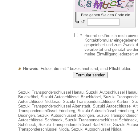
Bitte geben Sie den Code ein
↺
*
Hiermit erkläre ich mich einv
Kontaktformular eingegebenen
gespeichert und zum Zweck 
verarbeitet und genutzt werden
meine Einwilligung jederzeit w
Hinweis
: Felder, die mit
*
bezeichnet sind, sind Pflichtfelder.
Suzuki Transponderschlüssel Hanau, Suzuki Autoschlüssel Hanau
Bruchköbel, Suzuki Autoschlüssel Bruchköbel, Suzuki Transponde
Autoschlüssel Nidderau, Suzuki Transponderschlüssel Karben, Su
Suzuki Transponderschlüssel Altenstadt, Suzuki Autoschlüssel Alt
Transponderschlüssel Friedberg, Suzuki Autoschlüssel Friedberg,
Büdingen, Suzuki Autoschlüssel Büdingen, Suzuki Transpondersc
Autoschlüssel Schöneck, Suzuki Transponderschlüssel Schöneck,
Schöneck, Suzuki Transponderschlüssel Bad Vilbel, Suzuki Autosc
Transponderschlüssel Nidda, Suzuki Autoschlüssel Nidda,