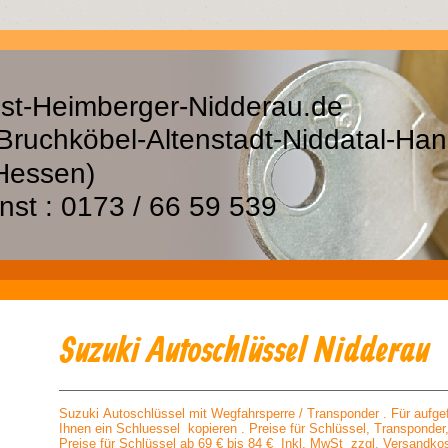
st-Heimberger-Nidderau.de
Bruchköbel-Altenstadt-Niddatal-
rg(Hessen)
st : 0173 / 66 59 539
Suzuki Autoschlüssel Nidderau
Suzuki Autoschlüssel mit Wegfahrsperre / Transponder . Für aufg
Ihnen ein Schluessel kopieren . Preise für Schlüssel, Transponder
Preise für Schlüssel ab 69 € bis 84 € Inkl. MwSt zzgl. Versandkos