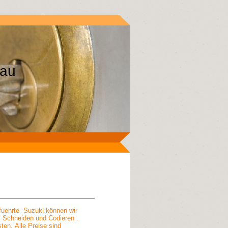
Hanau
efuehrte Suzuki können wir
, Schneiden und Codieren .
ten. Alle Preise sind