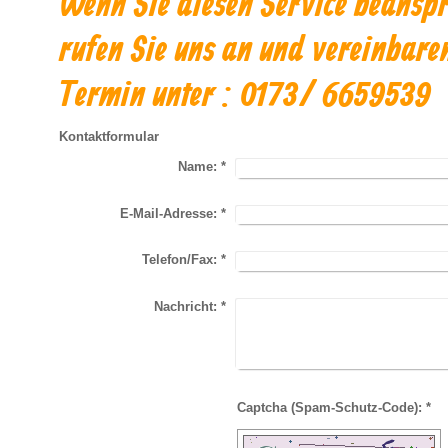
Wenn Sie diesen Service beansp
rufen Sie uns an und vereinbare
Termin unter : 0173/ 6659539
Kontaktformular
Name:
*
E-Mail-Adresse:
*
Telefon/Fax:
*
Nachricht:
*
Captcha (Spam-Schutz-Code): *