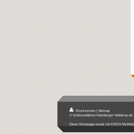
Druckversion
|
Sitemap
© Schlüsseldienst-Heimberger-Nidderau.de
Diese Homepage wurde mit
IONOS MyWebs