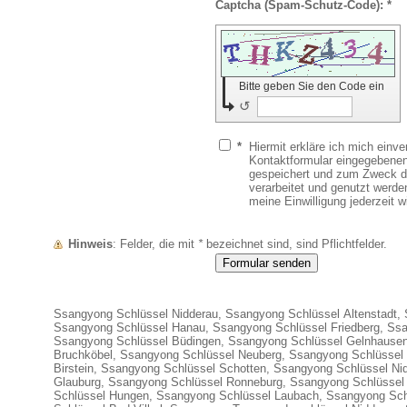
Captcha (Spam-Schutz-Code): *
Bitte geben Sie den Code ein
↺
*
Hiermit erkläre ich mich einv
Kontaktformular eingegebenen
gespeichert und zum Zweck 
verarbeitet und genutzt werden
meine Einwilligung jederzeit w
Hinweis
: Felder, die mit
*
bezeichnet sind, sind Pflichtfelder.
Ssangyong Schlüssel Nidderau, Ssangyong Schlüssel Altenstadt,
Ssangyong Schlüssel Hanau, Ssangyong Schlüssel Friedberg, Ssa
Ssangyong Schlüssel Büdingen, Ssangyong Schlüssel Gelnhausen
Bruchköbel, Ssangyong Schlüssel Neuberg, Ssangyong Schlüssel
Birstein, Ssangyong Schlüssel Schotten, Ssangyong Schlüssel Ni
Glauburg, Ssangyong Schlüssel Ronneburg, Ssangyong Schlüsse
Schlüssel Hungen, Ssangyong Schlüssel Laubach, Ssangyong Sc