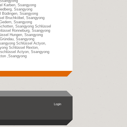
, Ssangyong
sel Karben, Ssangyong
iedberg, Ssangyong
el Büdingen, Ssangyong
sel Bruchköbel, Ssangyong
 Gedern, Ssangyong
Schotten, Ssangyong Schlüssel
hlüssel Ronneburg, Ssangyong
üssel Hungen, Ssangyong
 Gründau, Ssangyong
sangyong Schlüssel Actyon,
yong Schlüssel Rexton,
schlüssel Actyon, Ssangyong
xton ,Ssangyong
Login