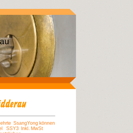
Hanau
idderau
fuehrte SsangYong können
üssel SSY3 Inkl. MwSt