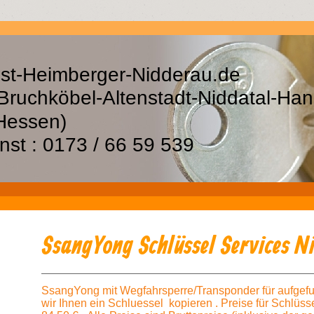
st-Heimberger-Nidderau.de
Bruchköbel-Altenstadt-Niddatal-
rg(Hessen)
st : 0173 / 66 59 539
SsangYong Schlüssel Services N
SsangYong mit Wegfahrsperre/Transponder für aufge
wir Ihnen ein Schluessel kopieren . Preise für Schl