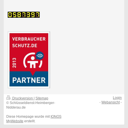
Login
Druckversion
|
Sitemap
-
Webansicht
-
© Schlüsseldienst-Heimberger-
Nidderau.de
Diese Homepage wurde mit
IONOS
MyWebsite
erstellt.