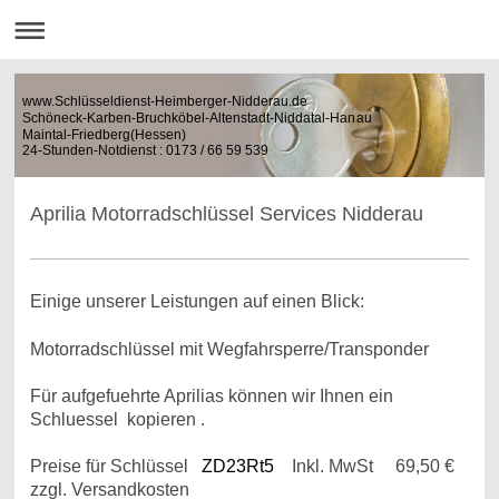
www.Schlüsseldienst-Heimberger-Nidderau.de
Schöneck-Karben-Bruchköbel-Altenstadt-Niddatal-Hanau
Maintal-Friedberg(Hessen)
24-Stunden-Notdienst : 0173 / 66 59 539
Aprilia Motorradschlüssel Services Nidderau
Einige unserer Leistungen auf einen Blick:
Motorradschlüssel mit Wegfahrsperre/Transponder
Für aufgefuehrte Aprilias können wir Ihnen ein
Schluessel kopieren .
Preise für Schlüssel
ZD23Rt5
Inkl. MwSt 69,50 €
zzgl. Versandkosten