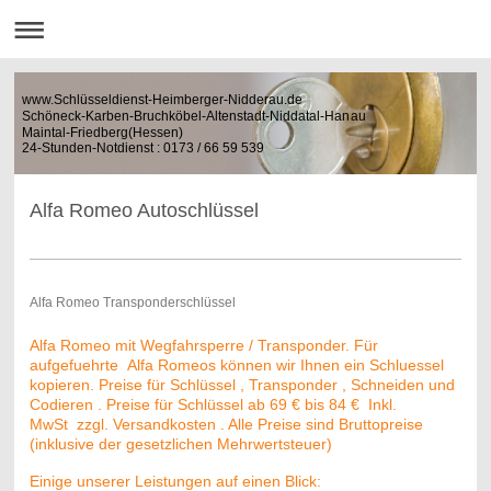
www.Schlüsseldienst-Heimberger-Nidderau.de
Schöneck-Karben-Bruchköbel-Altenstadt-Niddatal-Hanau
Maintal-Friedberg(Hessen)
24-Stunden-Notdienst : 0173 / 66 59 539
Alfa Romeo Autoschlüssel
Alfa Romeo Transponderschlüssel
Alfa Romeo mit Wegfahrsperre / Transponder. Für
aufgefuehrte Alfa Romeos können wir Ihnen ein Schluessel
kopieren. Preise für Schlüssel , Transponder , Schneiden und
Codieren . Preise für Schlüssel ab 69 € bis 84 € Inkl.
MwSt zzgl. Versandkosten . Alle Preise sind Bruttopreise
(inklusive der gesetzlichen Mehrwertsteuer)
Einige unserer Leistungen auf einen Blick: