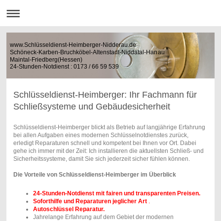
www.Schlüsseldienst-Heimberger-Nidderau.de
Schöneck-Karben-Bruchköbel-Altenstadt-Niddatal-Hanau
Maintal-Friedberg(Hessen)
24-Stunden-Notdienst : 0173 / 66 59 539
Schlüsseldienst-Heimberger: Ihr Fachmann für
Schließsysteme und Gebäudesicherheit
Schlüsseldienst-Heimberger blickt als Betrieb auf langjährige Erfahrung
bei allen Aufgaben eines modernen Schlüsselnotdienstes zurück,
erledigt Reparaturen schnell und kompetent bei Ihnen vor Ort. Dabei
gehe ich immer mit der Zeit: Ich installieren die aktuellsten Schließ- und
Sicherheitssysteme, damit Sie sich jederzeit sicher fühlen können.
Die Vorteile von Schlüsseldienst-Heimberger im Überblick
24-Stunden-Notdienst mit fairen und transparenten Preisen.
Soforthilfe und Reparaturen jeglicher Art
.
Autoschlüssel Reparatur.
Jahrelange Erfahrung auf dem Gebiet der modernen